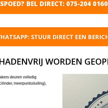
SPOED? BEL DIRECT: 075-204 0160
HATSAPP: STUUR DIRECT EEN BERIC
HADENVRIJ WORDEN GEOP
akers deuren volledig
cilinder, meerpuntssluiting),