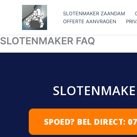
Ga
naar
SLOTENMAKER ZAANDAM
de
OFFERTE AANVRAGEN
PRI
inhoud
SLOTENMAKER FAQ
SLOTENMAKE
SPOED? BEL DIRECT: 07