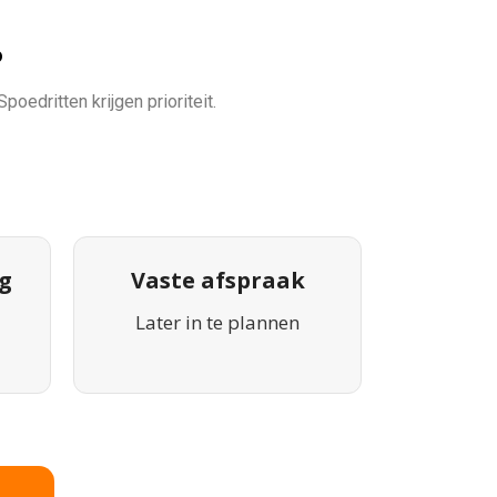
?
poedritten krijgen prioriteit.
g
Vaste afspraak
Later in te plannen