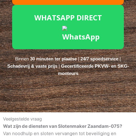
WHATSAPP DIRECT
Binnen
30 minuten ter plaatse
|
24/7 spoedservice
|
Schadevrij & vaste prijs
|
Gecertificeerde PKVW- en SKG-
monteurs
Veelgestelde vraag
Wat zijn de diensten van Slotenmaker Zaandam-075?
Van noodhulp en sloten vervangen tot beveiliging en