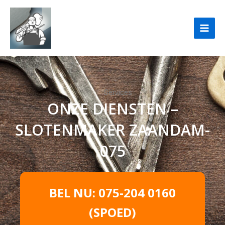
Ga
naar
de
inhoud
Services
ONZE DIENSTEN –
SLOTENMAKER ZAANDAM-
075
BEL NU: 075-204 0160
(SPOED)